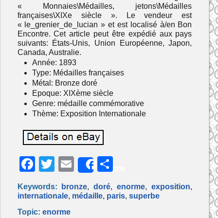
« Monnaies\Médailles, jetons\Médailles
françaises\XIXe siècle ». Le vendeur est
« le_grenier_de_lucian » et est localisé à/en Bon
Encontre. Cet article peut être expédié aux pays
suivants: États-Unis, Union Européenne, Japon,
Canada, Australie.
Année: 1893
Type: Médailles françaises
Métal: Bronze doré
Epoque: XIXème siècle
Genre: médaille commémorative
Thème: Exposition Internationale
F
T
E
P
Share
a
w
m
ar
Keywords:
bronze
,
doré
,
enorme
,
exposition
,
c
itt
ai
ta
internationale
,
médaille
,
paris
,
superbe
e
er
l
g
Topic:
enorme