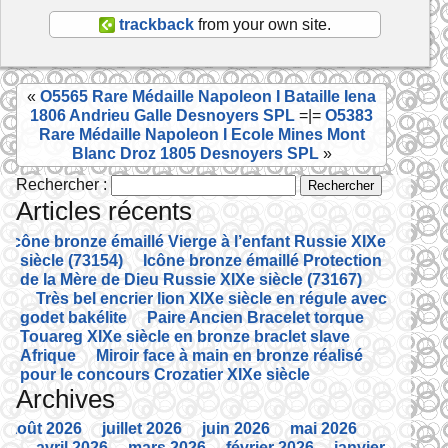
b
er
trackback
from your own site.
o
o
«
O5565 Rare Médaille Napoleon I Bataille Iena
k
1806 Andrieu Galle Desnoyers SPL
=|=
O5383
Rare Médaille Napoleon I Ecole Mines Mont
Blanc Droz 1805 Desnoyers SPL
»
Rechercher :
Articles récents
Icône bronze émaillé Vierge à l’enfant Russie XIXe
siècle (73154)
Icône bronze émaillé Protection
de la Mère de Dieu Russie XIXe siècle (73167)
Très bel encrier lion XIXe siècle en régule avec
godet bakélite
Paire Ancien Bracelet torque
Touareg XIXe siècle en bronze braclet slave
Afrique
Miroir face à main en bronze réalisé
pour le concours Crozatier XIXe siècle
Archives
août 2026
juillet 2026
juin 2026
mai 2026
avril 2026
mars 2026
février 2026
janvier