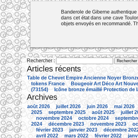
Banderole de Giberne authentique 
dans cet état dans une cave Toulo
objets envoyés en recommandé. Thi
Rechercher :
Articles récents
Table de Chevet Empire Ancienne Noyer Bronze 
tokens France
Bougeoir Art Déco Art Nouve
(73154)
Icône bronze émaillé Protection de 
Archives
août 2026
juillet 2026
juin 2026
mai 2026
2025
septembre 2025
août 2025
juillet 
novembre 2024
octobre 2024
septembr
2024
décembre 2023
novembre 2023
oc
février 2023
janvier 2023
décembre 202
avril 2022
mars 2022
février 2022
janv