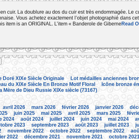
en cuir. La doublure au dos du cuir est très endommagée. Le cu
nnaise. Vous achetez exactement l’objet photographié dans cet
s item is an ORIGINAL. L’item « Banderole de Giberne
Read O
Doré XIXe Siècle Originale
Lot médailles anciennes bron
au du XIXe Siècle En Bronze Motif Floral
Icône bronze éma
la Mère de Dieu Russie XIXe siècle (73167)
avril 2026
mars 2026
février 2026
janvier 2026
déc
2025
juin 2025
mai 2025
avril 2025
mars 2025
févri
e 2024
août 2024
juillet 2024
juin 2024
mai 2024
a
tobre 2023
septembre 2023
août 2023
juillet 2023
j
2
novembre 2022
octobre 2022
septembre 2022
aoû
ier 2022
décembre 2021
novembre 2021
octobre 202