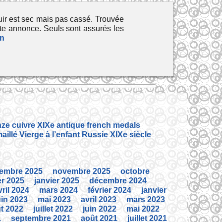
ir est sec mais pas cassé. Trouvée
te annonce. Seuls sont assurés les
n
ze cuivre XIXe antique french medals
illé Vierge à l’enfant Russie XIXe siècle
embre 2025
novembre 2025
octobre
er 2025
janvier 2025
décembre 2024
vril 2024
mars 2024
février 2024
janvier
uin 2023
mai 2023
avril 2023
mars 2023
t 2022
juillet 2022
juin 2022
mai 2022
1
septembre 2021
août 2021
juillet 2021