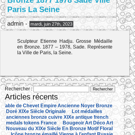
Bronze 1877 1978 Sade Ville
Paris La Seine
admin -
mardi, juin 27th, 2023
Sculpteur Etienne Hadju. Grosse Médaille
en Bronze. 1877 – 1978, Sade. Représente
la Ville de Paris, la Seine.
Rechercher :
Articles récents
Table de Chevet Empire Ancienne Noyer Bronze
Doré XIXe Siècle Originale
Lot médailles
anciennes bronze cuivre XIXe antique french
medals tokens France
Bougeoir Art Déco Art
Nouveau du XIXe Siècle En Bronze Motif Floral
Icône bronze émaillé Vierge à l’enfant Russie