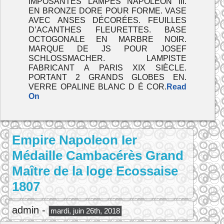
IMPOSANTES LAMPES NAPOLEON III.
EN BRONZE DORE POUR FORME. VASE
AVEC ANSES DÉCORÉES. FEUILLES
D’ACANTHES FLEURETTES. BASE
OCTOGONALE EN MARBRE NOIR.
MARQUE DE JS POUR JOSEF
SCHLOSSMACHER. LAMPISTE
FABRICANT A PARIS XIX SIÈCLE.
PORTANT 2 GRANDS GLOBES EN.
VERRE OPALINE BLANC D É COR.
Read
On
Empire Napoleon Ier
Médaille Cambacérès Grand
Maître de la loge Ecossaise
1807
admin -
mardi, juin 26th, 2018