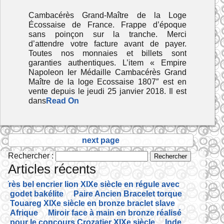
Cambacérès Grand-Maître de la Loge
Écossaise de France. Frappe d’époque
sans poinçon sur la tranche. Merci
d’attendre votre facture avant de payer.
Toutes nos monnaies et billets sont
garanties authentiques. L’item « Empire
Napoleon Ier Médaille Cambacérès Grand
Maître de la loge Ecossaise 1807″ est en
vente depuis le jeudi 25 janvier 2018. Il est
dans
Read On
next page
Rechercher :
Articles récents
Très bel encrier lion XIXe siècle en régule avec
godet bakélite
Paire Ancien Bracelet torque
Touareg XIXe siècle en bronze braclet slave
Afrique
Miroir face à main en bronze réalisé
pour le concours Crozatier XIXe siècle
Inde