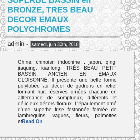
SUPERBE BASSIN en
BRONZE, TRES BEAU
DECOR EMAUX
POLYCHROMES
admin -
samedi, juin 30th, 2018
Chine, chinoisn indochine , japon, qing,
jiaquing, kianlong. TRÈS BEAU PETIT
BASSIN ANCIEN EN ÉMAUX
CLOISONNÉ. Il présente une belle forme
polylobée au décor de godrons en relief
formant huit réserves ornées chacune en
allternance de somptueux, différents et
délicieux décors floraux. L’épaulement orné
d’une superbe frise festonnée formée de
lambrequins, vagues, fleurs, palmettes
et
Read On