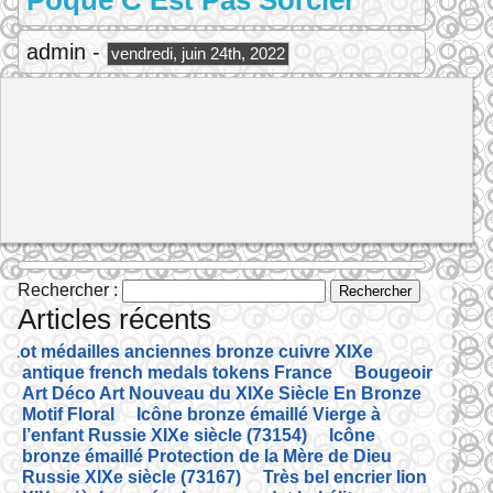
Poque C Est Pas Sorcier
admin -
vendredi, juin 24th, 2022
Rechercher :
Articles récents
Lot médailles anciennes bronze cuivre XIXe
antique french medals tokens France
Bougeoir
Art Déco Art Nouveau du XIXe Siècle En Bronze
Motif Floral
Icône bronze émaillé Vierge à
l’enfant Russie XIXe siècle (73154)
Icône
bronze émaillé Protection de la Mère de Dieu
Russie XIXe siècle (73167)
Très bel encrier lion