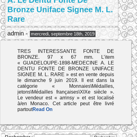
A. Le Dentu Fonte De
Bronze Uniface Signee M. L.
Rare
admin -
mercredi, septembre 18th, 2019
TRES INTERESSANTE FONTE DE
BRONZE. 97 x 67 mm. L’item
« GUADELOUPE-1898-MEDECINE A. LE
DENTU FONTE DE BRONZE UNIFACE
SIGNEE M. L. RARE » est en vente depuis
le dimanche 9 juin 2019. Il est dans la
catégorie « Monnaies\Médailles,
jetons\Médailles françaises\XIXe siècle ».
Le vendeur est « arrinsy » et est localisé
à/en Monaco. Cet article peut être livré
partout
Read On