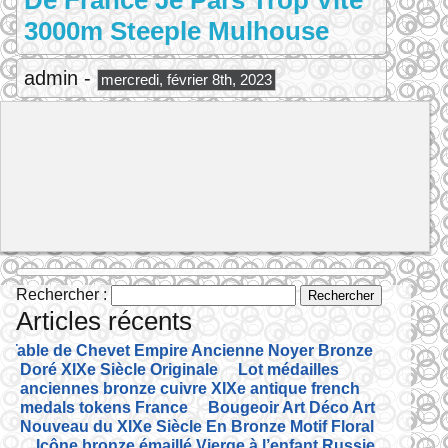
De France Je Pars Trop Vite
3000m Steeple Mulhouse
admin -
mercredi, février 8th, 2023
Rechercher :
Articles récents
Table de Chevet Empire Ancienne Noyer Bronze
Doré XIXe Siècle Originale
Lot médailles
anciennes bronze cuivre XIXe antique french
medals tokens France
Bougeoir Art Déco Art
Nouveau du XIXe Siècle En Bronze Motif Floral
Icône bronze émaillé Vierge à l’enfant Russie