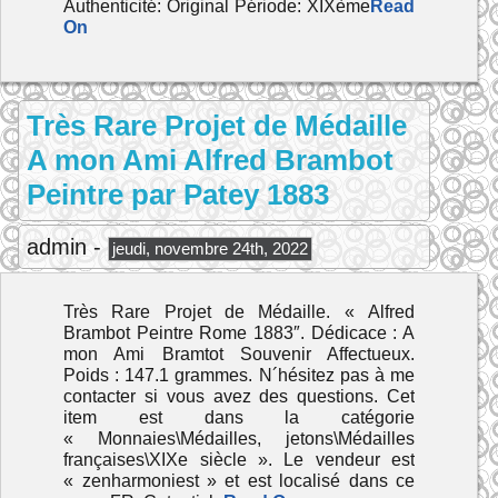
Authenticité: Original Période: XIXème
Read
On
Très Rare Projet de Médaille
A mon Ami Alfred Brambot
Peintre par Patey 1883
admin -
jeudi, novembre 24th, 2022
Très Rare Projet de Médaille. « Alfred
Brambot Peintre Rome 1883″. Dédicace : A
mon Ami Bramtot Souvenir Affectueux.
Poids : 147.1 grammes. N´hésitez pas à me
contacter si vous avez des questions. Cet
item est dans la catégorie
« Monnaies\Médailles, jetons\Médailles
françaises\XIXe siècle ». Le vendeur est
« zenharmoniest » et est localisé dans ce