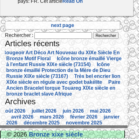
pays: FR. Cet article
Read On
next page
Rechercher :
Articles récents
Bougeoir Art Déco Art Nouveau du XIXe Siècle En
Bronze Motif Floral
Icône bronze émaillé Vierge
à l’enfant Russie XIXe siècle (73154)
Icône
bronze émaillé Protection de la Mère de Dieu
Russie XIXe siècle (73167)
Très bel encrier lion
XIXe siècle en régule avec godet bakélite
Paire
Ancien Bracelet torque Touareg XIXe siècle en
bronze braclet slave Afrique
Archives
août 2026
juillet 2026
juin 2026
mai 2026
avril 2026
mars 2026
février 2026
janvier
2026
décembre 2025
novembre 2025
octobre 2025
septembre 2025
août 2025
© 2026
Bronze xixe siècle
juillet 2025
juin 2025
mai 2025
avril 2025