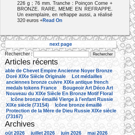
226 g ; 76 mm. Tranche : Poinçon Corne +
BRONZE. RARE, MEME EN REFRAPPE.
Un exemplaire, en refrappe aussi, a réalisé
320 euros +
Read On
next page
Rechercher :
Articles récents
Table de Chevet Empire Ancienne Noyer Bronze
Doré XIXe Siècle Originale
Lot médailles
anciennes bronze cuivre XIXe antique french
medals tokens France
Bougeoir Art Déco Art
Nouveau du XIXe Siècle En Bronze Motif Floral
Icône bronze émaillé Vierge à l’enfant Russie
XIXe siècle (73154)
Icône bronze émaillé
Protection de la Mère de Dieu Russie XIXe siècle
(73167)
Archives
août 2026
juillet 2026
juin 2026
mai 2026