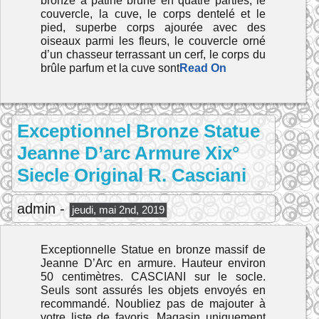
bronze à patine brune en quatre parties, le
couvercle, la cuve, le corps dentelé et le
pied, superbe corps ajourée avec des
oiseaux parmi les fleurs, le couvercle orné
d’un chasseur terrassant un cerf, le corps du
brûle parfum et la cuve sont
Read On
Exceptionnel Bronze Statue
Jeanne D’arc Armure Xix°
Siecle Original R. Casciani
admin -
jeudi, mai 2nd, 2019
Exceptionnelle Statue en bronze massif de
Jeanne D’Arc en armure. Hauteur environ
50 centimètres. CASCIANI sur le socle.
Seuls sont assurés les objets envoyés en
recommandé. Noubliez pas de majouter à
votre liste de favoris. Magasin uniquement