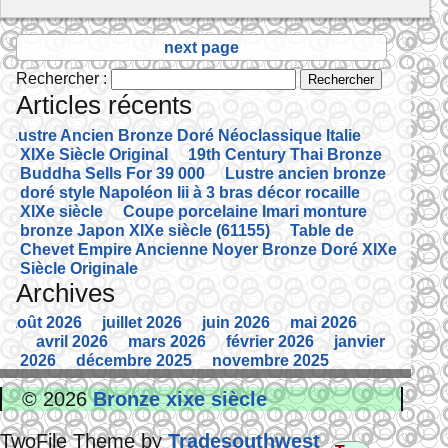
next page
Rechercher :
Articles récents
Lustre Ancien Bronze Doré Néoclassique Italie
XIXe Siècle Original
19th Century Thai Bronze
Buddha Sells For 39 000
Lustre ancien bronze
doré style Napoléon Iii à 3 bras décor rocaille
XIXe siècle
Coupe porcelaine Imari monture
bronze Japon XIXe siècle (61155)
Table de
Chevet Empire Ancienne Noyer Bronze Doré XIXe
Siècle Originale
Archives
août 2026
juillet 2026
juin 2026
mai 2026
avril 2026
mars 2026
février 2026
janvier
2026
décembre 2025
novembre 2025
octobre 2025
septembre 2025
août 2025
© 2026
Bronze xixe siècle
juillet 2025
juin 2025
mai 2025
avril 2025
mars 2025
février 2025
janvier 2025
décembre 2024
novembre 2024
octobre
TwoFile Theme by
Tradesouthwest