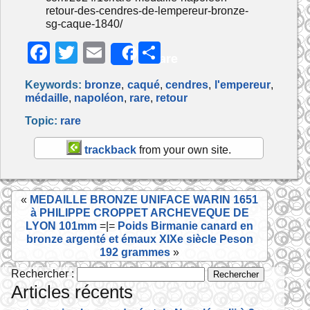
retour-des-cendres-de-lempereur-bronze-
sg-caque-1840/
F
T
E
P
Share
a
w
m
ar
Keywords:
bronze
,
caqué
,
cendres
,
l'empereur
,
c
itt
ai
ta
médaille
,
napoléon
,
rare
,
retour
e
er
l
g
Topic:
rare
b
er
trackback
from your own site.
o
o
«
MEDAILLE BRONZE UNIFACE WARIN 1651
k
à PHILIPPE CROPPET ARCHEVEQUE DE
LYON 101mm
=|=
Poids Birmanie canard en
bronze argenté et émaux XIXe siècle Peson
192 grammes
»
Rechercher :
Articles récents