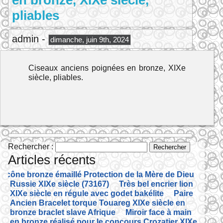
en bronze, XIXe siècle,
pliables
admin -
dimanche, juin 9th, 2024
Ciseaux anciens poignées en bronze, XIXe
siècle, pliables.
Rechercher :
Articles récents
Icône bronze émaillé Protection de la Mère de Dieu
Russie XIXe siècle (73167)
Très bel encrier lion
XIXe siècle en régule avec godet bakélite
Paire
Ancien Bracelet torque Touareg XIXe siècle en
bronze braclet slave Afrique
Miroir face à main
en bronze réalisé pour le concours Crozatier XIXe