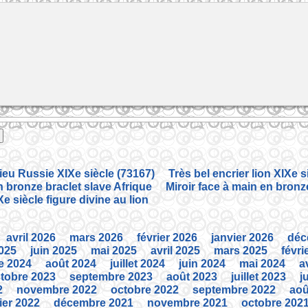
ieu Russie XIXe siècle (73167)
Très bel encrier lion XIXe 
 bronze braclet slave Afrique
Miroir face à main en bronz
e siècle figure divine au lion
avril 2026
mars 2026
février 2026
janvier 2026
déc
2025
juin 2025
mai 2025
avril 2025
mars 2025
févri
e 2024
août 2024
juillet 2024
juin 2024
mai 2024
a
tobre 2023
septembre 2023
août 2023
juillet 2023
j
2
novembre 2022
octobre 2022
septembre 2022
aoû
ier 2022
décembre 2021
novembre 2021
octobre 202