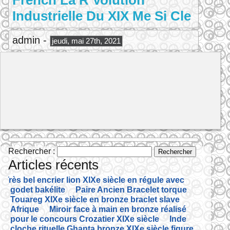
French La R Volution
Industrielle Du XIX Me Si Cle
admin -
jeudi, mai 27th, 2021
Rechercher :
Articles récents
Très bel encrier lion XIXe siècle en régule avec
godet bakélite
Paire Ancien Bracelet torque
Touareg XIXe siècle en bronze braclet slave
Afrique
Miroir face à main en bronze réalisé
pour le concours Crozatier XIXe siècle
Inde
cloche rituelle Ghanta bronze XIXe siècle figure