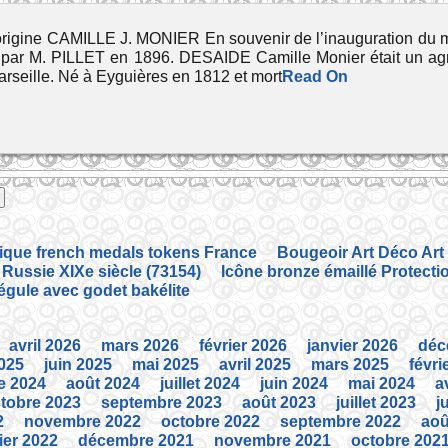
’origine CAMILLE J. MONIER En souvenir de l’inauguration du 
 par M. PILLET en 1896. DESAIDE Camille Monier était un agr
seille. Né à Eyguières en 1812 et mort
Read On
tique french medals tokens France
Bougeoir Art Déco Art
 Russie XIXe siècle (73154)
Icône bronze émaillé Protecti
régule avec godet bakélite
avril 2026
mars 2026
février 2026
janvier 2026
déc
2025
juin 2025
mai 2025
avril 2025
mars 2025
févri
e 2024
août 2024
juillet 2024
juin 2024
mai 2024
a
tobre 2023
septembre 2023
août 2023
juillet 2023
j
2
novembre 2022
octobre 2022
septembre 2022
aoû
ier 2022
décembre 2021
novembre 2021
octobre 202