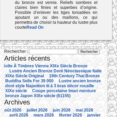
du bronze est vernie. Reliefs sombres et
claires bien finies et superbes d’origine.
Possible d’enlever les tiges torsadées en
ajoutant un ou des maillons, ce qui
permettra de choisir la hauteur du lustre plus
courte
Read On
Rechercher :
Articles récents
Boîte À Timbres Vienne XIXe Siècle Bronze
Lustre Ancien Bronze Doré Néoclassique Italie
XIXe Siècle Original
19th Century Thai Bronze
Buddha Sells For 39 000
Lustre ancien bronze
doré style Napoléon Iii à 3 bras décor rocaille
XIXe siècle
Coupe porcelaine Imari monture
bronze Japon XIXe siècle (61155)
Archives
août 2026
juillet 2026
juin 2026
mai 2026
avril 2026
mars 2026
février 2026
janvier