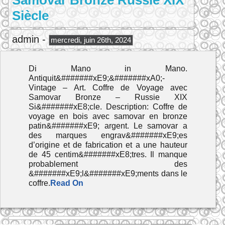
Samovar Bronze Russie XIX
Siècle
admin -
mercredi, juin 26th, 2024
Di Mano in Mano.
Antiquit&#######xE9;&#######xA0;-
Vintage – Art. Coffre de Voyage avec
Samovar Bronze – Russie XIX
Si&#######xE8;cle. Description: Coffre de
voyage en bois avec samovar en bronze
patin&#######xE9; argent. Le samovar a
des marques engrav&#######xE9;es
d’origine et de fabrication et a une hauteur
de 45 centim&#######xE8;tres. Il manque
probablement des
&#######xE9;l&#######xE9;ments dans le
coffre.
Read On