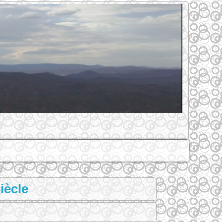
iècle