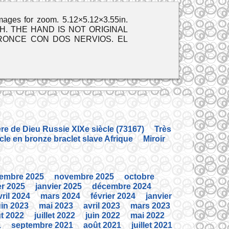
es for zoom. 5.12×5.12×3.55in.
. THE HAND IS NOT ORIGINAL
BRONCE CON DOS NERVIOS. EL
ère de Dieu Russie XIXe siècle (73167)
Très
cle en bronze braclet slave Afrique
Miroir
embre 2025
novembre 2025
octobre
er 2025
janvier 2025
décembre 2024
vril 2024
mars 2024
février 2024
janvier
uin 2023
mai 2023
avril 2023
mars 2023
t 2022
juillet 2022
juin 2022
mai 2022
1
septembre 2021
août 2021
juillet 2021