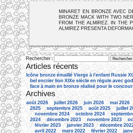
MINARET EN BRONZE AVEC DEUX N
BRONZE MACK WITH TWO NERV
FROM THE ALMIREZ. IN THE 
ALMIREZ PRESENTA DEFORMA
Rechercher :
Articles récents
Icône bronze émaillé Vierge à l’enfant Russie XI
bel encrier lion XIXe siècle en régule avec god
face à main en bronze réalisé pour le concour
Archives
août 2026
juillet 2026
juin 2026
mai 2026
2025
septembre 2025
août 2025
juillet 
novembre 2024
octobre 2024
septembr
2024
décembre 2023
novembre 2023
oc
février 2023
janvier 2023
décembre 202
avril 2022
mars 2022
février 2022
janv