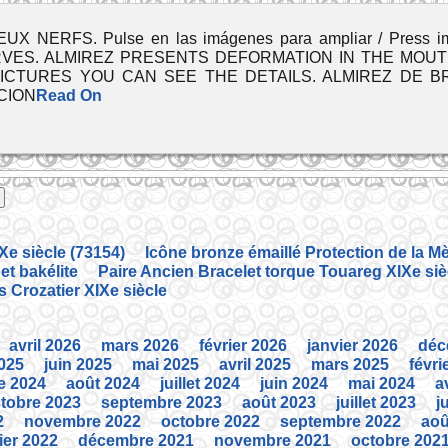
ERFS. Pulse en las imágenes para ampliar / Press imag
ES. ALMIREZ PRESENTS DEFORMATION IN THE MOUTH
PICTURES YOU CAN SEE THE DETAILS. ALMIREZ DE 
CION
Read On
Xe siècle (73154)
Icône bronze émaillé Protection de la M
et bakélite
Paire Ancien Bracelet torque Touareg XIXe siè
s Crozatier XIXe siècle
avril 2026
mars 2026
février 2026
janvier 2026
déc
2025
juin 2025
mai 2025
avril 2025
mars 2025
févri
e 2024
août 2024
juillet 2024
juin 2024
mai 2024
a
tobre 2023
septembre 2023
août 2023
juillet 2023
j
2
novembre 2022
octobre 2022
septembre 2022
aoû
ier 2022
décembre 2021
novembre 2021
octobre 202