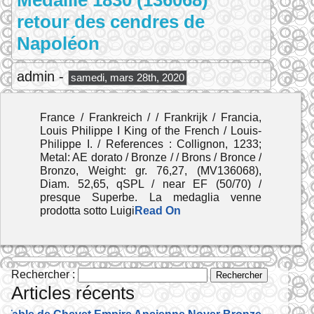
Médaille 1830 (136068)
retour des cendres de
Napoléon
admin -
samedi, mars 28th, 2020
France / Frankreich / / Frankrijk / Francia,
Louis Philippe I King of the French / Louis-
Philippe I. / References : Collignon, 1233;
Metal: AE dorato / Bronze / / Brons / Bronce /
Bronzo, Weight: gr. 76,27, (MV136068),
Diam. 52,65, qSPL / near EF (50/70) /
presque Superbe. La medaglia venne
prodotta sotto Luigi
Read On
Rechercher :
Articles récents