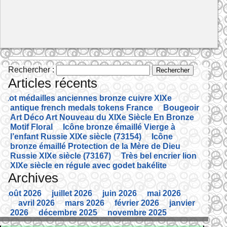
Rechercher :
Articles récents
Lot médailles anciennes bronze cuivre XIXe
antique french medals tokens France
Bougeoir
Art Déco Art Nouveau du XIXe Siècle En Bronze
Motif Floral
Icône bronze émaillé Vierge à
l’enfant Russie XIXe siècle (73154)
Icône
bronze émaillé Protection de la Mère de Dieu
Russie XIXe siècle (73167)
Très bel encrier lion
XIXe siècle en régule avec godet bakélite
Archives
août 2026
juillet 2026
juin 2026
mai 2026
avril 2026
mars 2026
février 2026
janvier
2026
décembre 2025
novembre 2025
octobre 2025
septembre 2025
août 2025