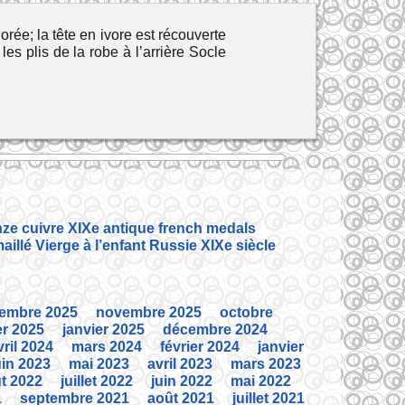
rée; la tête en ivore est récouverte
s plis de la robe à l’arrière Socle
ze cuivre XIXe antique french medals
illé Vierge à l’enfant Russie XIXe siècle
embre 2025
novembre 2025
octobre
er 2025
janvier 2025
décembre 2024
vril 2024
mars 2024
février 2024
janvier
uin 2023
mai 2023
avril 2023
mars 2023
t 2022
juillet 2022
juin 2022
mai 2022
1
septembre 2021
août 2021
juillet 2021