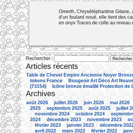
Omerth, Chryséléphantine Gitane, ar
d’un foulard noué, elle tient des 
en onyx Traces de colle au niveau
Rechercher :
Articles récents
Table de Chevet Empire Ancienne Noyer Bronze 
tokens France
Bougeoir Art Déco Art Nouve
(73154)
Icône bronze émaillé Protection de 
Archives
août 2026
juillet 2026
juin 2026
mai 2026
2025
septembre 2025
août 2025
juillet 
novembre 2024
octobre 2024
septembr
2024
décembre 2023
novembre 2023
oc
février 2023
janvier 2023
décembre 202
avril 2022
mars 2022
février 2022
janv