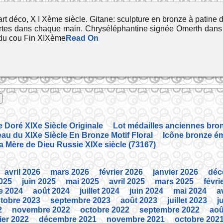
t déco, X I Xème siècle. Gitane: sculpture en bronze à patine do
cartes dans chaque main. Chryséléphantine signée Omerth dans le
 du cou Fin XIXème
Read On
Doré XIXe Siècle Originale
Lot médailles anciennes bron
au du XIXe Siècle En Bronze Motif Floral
Icône bronze éma
la Mère de Dieu Russie XIXe siècle (73167)
avril 2026
mars 2026
février 2026
janvier 2026
déc
2025
juin 2025
mai 2025
avril 2025
mars 2025
févri
e 2024
août 2024
juillet 2024
juin 2024
mai 2024
a
tobre 2023
septembre 2023
août 2023
juillet 2023
j
2
novembre 2022
octobre 2022
septembre 2022
aoû
ier 2022
décembre 2021
novembre 2021
octobre 202