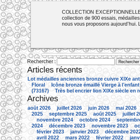
COLLECTION EXCEPTIONNELLE perso
collection de 900 essais, médaille
nous vous proposons aujourd’hui. L
Rechercher :
Articles récents
Lot médailles anciennes bronze cuivre XIXe an
Floral
Icône bronze émaillé Vierge à l’enfant
(73167)
Très bel encrier lion XIXe siècle en 
Archives
août 2026
juillet 2026
juin 2026
mai 2026
2025
septembre 2025
août 2025
juillet 
novembre 2024
octobre 2024
septembr
2024
décembre 2023
novembre 2023
oc
février 2023
janvier 2023
décembre 202
avril 2022
mars 2022
février 2022
janv