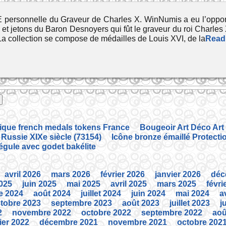
nnelle du Graveur de Charles X. WinNumis a eu l’opportun
s et jetons du Baron Desnoyers qui fût le graveur du roi Char
a collection se compose de médailles de Louis XVI, de la
Read
tique french medals tokens France
Bougeoir Art Déco Art
 Russie XIXe siècle (73154)
Icône bronze émaillé Protecti
régule avec godet bakélite
avril 2026
mars 2026
février 2026
janvier 2026
déc
2025
juin 2025
mai 2025
avril 2025
mars 2025
févri
e 2024
août 2024
juillet 2024
juin 2024
mai 2024
a
tobre 2023
septembre 2023
août 2023
juillet 2023
j
2
novembre 2022
octobre 2022
septembre 2022
aoû
ier 2022
décembre 2021
novembre 2021
octobre 202