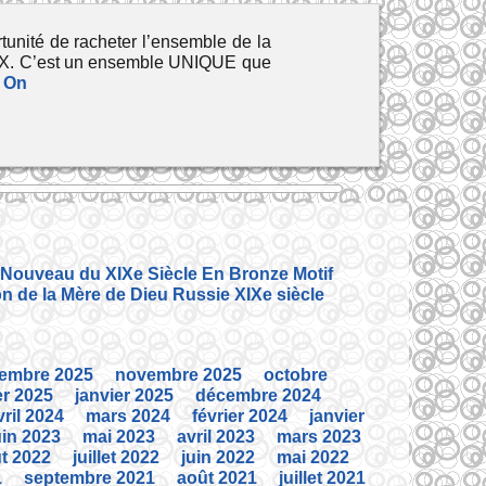
ité de racheter l’ensemble de la
les X. C’est un ensemble UNIQUE que
 On
 Nouveau du XIXe Siècle En Bronze Motif
on de la Mère de Dieu Russie XIXe siècle
embre 2025
novembre 2025
octobre
er 2025
janvier 2025
décembre 2024
vril 2024
mars 2024
février 2024
janvier
uin 2023
mai 2023
avril 2023
mars 2023
t 2022
juillet 2022
juin 2022
mai 2022
1
septembre 2021
août 2021
juillet 2021