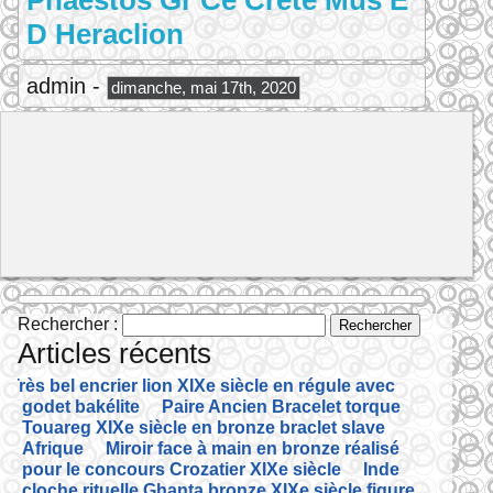
Phaestos Gr Ce Crete Mus E
D Heraclion
admin -
dimanche, mai 17th, 2020
Rechercher :
Articles récents
Très bel encrier lion XIXe siècle en régule avec
godet bakélite
Paire Ancien Bracelet torque
Touareg XIXe siècle en bronze braclet slave
Afrique
Miroir face à main en bronze réalisé
pour le concours Crozatier XIXe siècle
Inde
cloche rituelle Ghanta bronze XIXe siècle figure