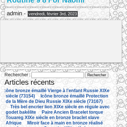
Routine 9 8 For Naomi
admin -
vendredi, février 3rd, 2023
Rechercher :
Articles récents
Icône bronze émaillé Vierge à l’enfant Russie XIXe
siècle (73154)
Icône bronze émaillé Protection
de la Mère de Dieu Russie XIXe siècle (73167)
Très bel encrier lion XIXe siècle en régule avec
godet bakélite
Paire Ancien Bracelet torque
Touareg XIXe siècle en bronze braclet slave
Afrique
Miroir face à main en bronze réalisé