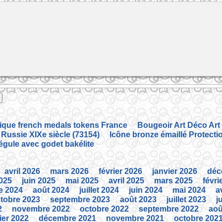
tique french medals tokens France
Bougeoir Art Déco Art
 Russie XIXe siècle (73154)
Icône bronze émaillé Protecti
régule avec godet bakélite
avril 2026
mars 2026
février 2026
janvier 2026
déc
2025
juin 2025
mai 2025
avril 2025
mars 2025
févri
e 2024
août 2024
juillet 2024
juin 2024
mai 2024
a
tobre 2023
septembre 2023
août 2023
juillet 2023
j
2
novembre 2022
octobre 2022
septembre 2022
aoû
ier 2022
décembre 2021
novembre 2021
octobre 202