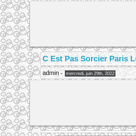
C Est Pas Sorcier Paris 
admin -
mercredi, juin 29th, 2022