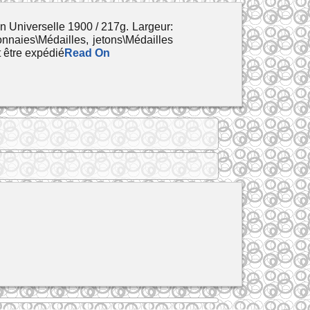
 Universelle 1900 / 217g. Largeur:
nnaies\Médailles, jetons\Médailles
t être expédié
Read On