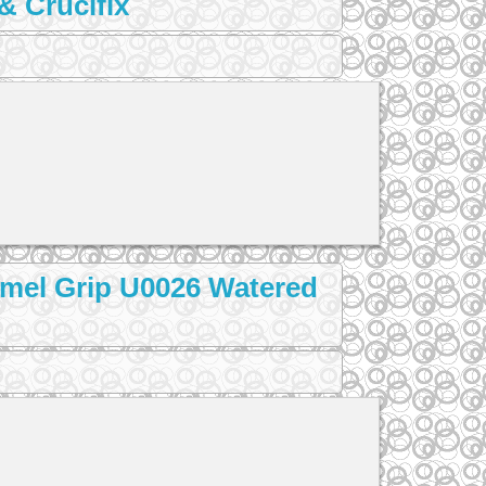
& Crucifix
amel Grip U0026 Watered