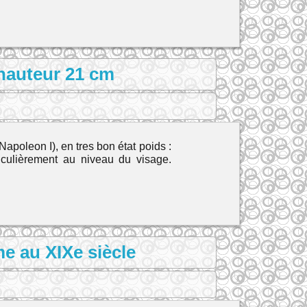
 hauteur 21 cm
apoleon I), en tres bon état poids :
ticulièrement au niveau du visage.
e au XIXe siècle