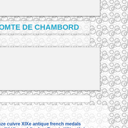
, COMTE DE CHAMBORD
ze cuivre XIXe antique french medals