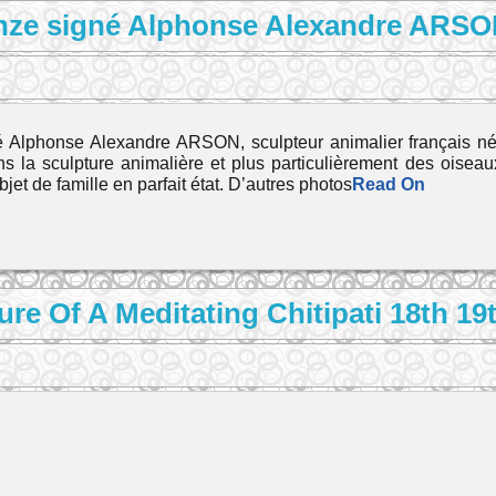
onze signé Alphonse Alexandre ARSON
né Alphonse Alexandre ARSON, sculpteur animalier français né
s la sculpture animalière et plus particulièrement des oisea
et de famille en parfait état. D’autres photos
Read On
ure Of A Meditating Chitipati 18th 19