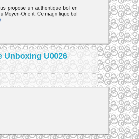
ous propose un authentique bol en
du Moyen-Orient. Ce magnifique bol
n
re Unboxing U0026