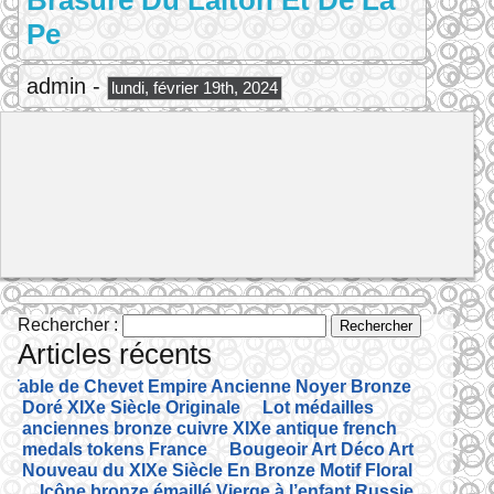
Brasure Du Laiton Et De La
Pe
admin -
lundi, février 19th, 2024
Rechercher :
Articles récents
Table de Chevet Empire Ancienne Noyer Bronze
Doré XIXe Siècle Originale
Lot médailles
anciennes bronze cuivre XIXe antique french
medals tokens France
Bougeoir Art Déco Art
Nouveau du XIXe Siècle En Bronze Motif Floral
Icône bronze émaillé Vierge à l’enfant Russie