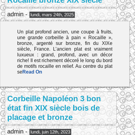
Rocaille bronze XIX siècle
admin -
lundi, mars 24th, 2025
Un plat profond ancien, une coupe à fruits,
une grande corbeille à pain « Rocaille »,
bronze, argenté sur bronze, fin du XIXe
siècle, France. L’ancien plat est vraiment
luxueux : grand, profond, avec un décor
riche! Il est richement décoré le long du bord
de motifs rocaille en relief. Au centre du plat
se
Read On
Corbeille Napoléon 3 bon
état fin XIX siècle bois de
placage et bronze
admin -
lundi, juin 12th, 2023