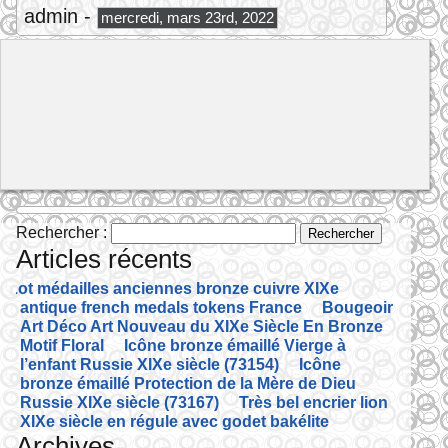
admin -
mercredi, mars 23rd, 2022
Rechercher :
Articles récents
Lot médailles anciennes bronze cuivre XIXe
antique french medals tokens France
Bougeoir
Art Déco Art Nouveau du XIXe Siècle En Bronze
Motif Floral
Icône bronze émaillé Vierge à
l’enfant Russie XIXe siècle (73154)
Icône
bronze émaillé Protection de la Mère de Dieu
Russie XIXe siècle (73167)
Très bel encrier lion
XIXe siècle en régule avec godet bakélite
Archives