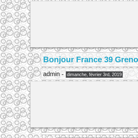
Bonjour France 39 Gren
admin -
dimanche, février 3rd, 2019