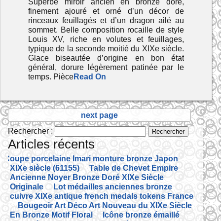
Superbe miroir ancien en bronze doré,
finement ajouré et orné d’un décor de
rinceaux feuillagés et d’un dragon ailé au
sommet. Belle composition rocaille de style
Louis XV, riche en volutes et feuillages,
typique de la seconde moitié du XIXe siècle.
Glace biseautée d’origine en bon état
général, dorure légèrement patinée par le
temps. Pièce
Read On
next page
Rechercher :
Articles récents
Coupe porcelaine Imari monture bronze Japon
XIXe siècle (61155)
Table de Chevet Empire
Ancienne Noyer Bronze Doré XIXe Siècle
Originale
Lot médailles anciennes bronze
cuivre XIXe antique french medals tokens France
Bougeoir Art Déco Art Nouveau du XIXe Siècle
En Bronze Motif Floral
Icône bronze émaillé