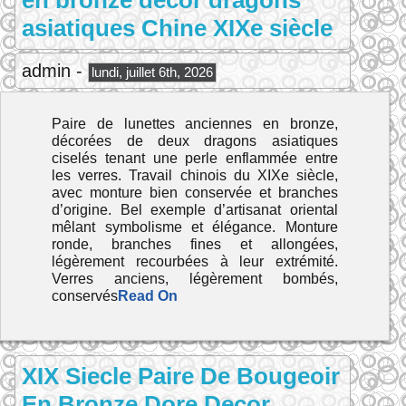
en bronze décor dragons
asiatiques Chine XIXe siècle
admin -
lundi, juillet 6th, 2026
Paire de lunettes anciennes en bronze,
décorées de deux dragons asiatiques
ciselés tenant une perle enflammée entre
les verres. Travail chinois du XIXe siècle,
avec monture bien conservée et branches
d’origine. Bel exemple d’artisanat oriental
mêlant symbolisme et élégance. Monture
ronde, branches fines et allongées,
légèrement recourbées à leur extrémité.
Verres anciens, légèrement bombés,
conservés
Read On
XIX Siecle Paire De Bougeoir
En Bronze Dore Decor