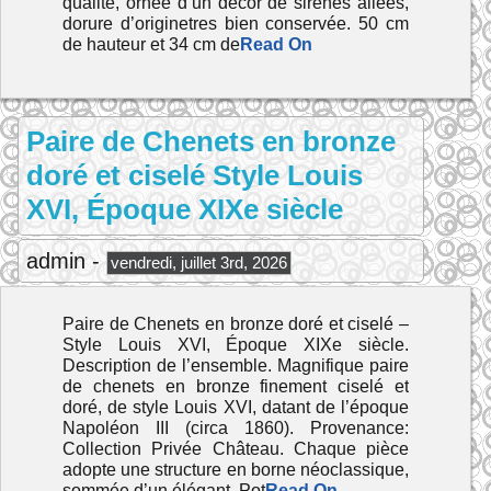
qualité, ornée d’un décor de sirènes ailées,
dorure d’originetres bien conservée. 50 cm
de hauteur et 34 cm de
Read On
Paire de Chenets en bronze
doré et ciselé Style Louis
XVI, Époque XIXe siècle
admin -
vendredi, juillet 3rd, 2026
Paire de Chenets en bronze doré et ciselé –
Style Louis XVI, Époque XIXe siècle.
Description de l’ensemble. Magnifique paire
de chenets en bronze finement ciselé et
doré, de style Louis XVI, datant de l’époque
Napoléon III (circa 1860). Provenance:
Collection Privée Château. Chaque pièce
adopte une structure en borne néoclassique,
sommée d’un élégant. Pot
Read On