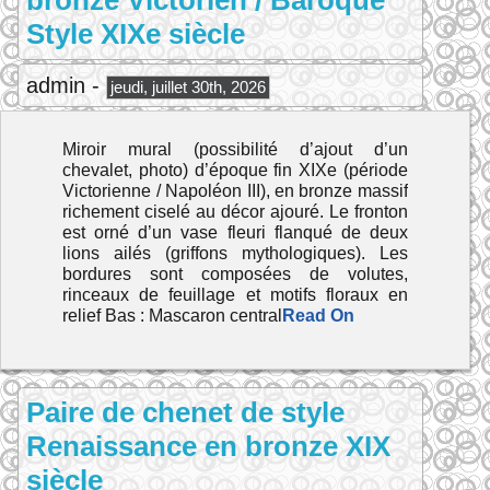
bronze Victorien / Baroque
Style XIXe siècle
admin -
jeudi, juillet 30th, 2026
Miroir mural (possibilité d’ajout d’un
chevalet, photo) d’époque fin XIXe (période
Victorienne / Napoléon III), en bronze massif
richement ciselé au décor ajouré. Le fronton
est orné d’un vase fleuri flanqué de deux
lions ailés (griffons mythologiques). Les
bordures sont composées de volutes,
rinceaux de feuillage et motifs floraux en
relief Bas : Mascaron central
Read On
Paire de chenet de style
Renaissance en bronze XIX
siècle