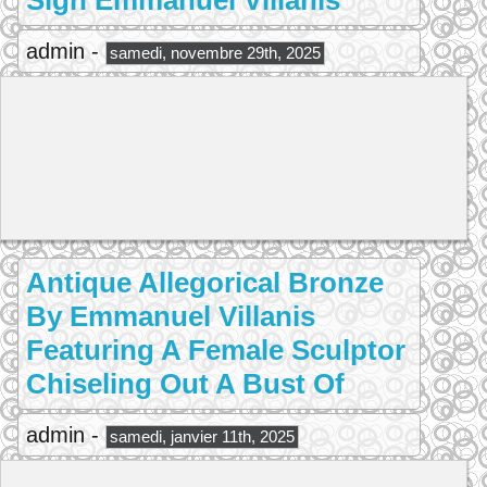
Sign Emmanuel Villanis
admin -
samedi, novembre 29th, 2025
Antique Allegorical Bronze
By Emmanuel Villanis
Featuring A Female Sculptor
Chiseling Out A Bust Of
admin -
samedi, janvier 11th, 2025