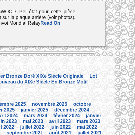
 Bel état pour cette pièce
ur la plaque arrière (voir photos).
nvoi Mondial Relay
Read On
r Bronze Doré XIXe Siècle Originale
Lot
ouveau du XIXe Siècle En Bronze Motif
embre 2025
novembre 2025
octobre
er 2025
janvier 2025
décembre 2024
vril 2024
mars 2024
février 2024
janvier
uin 2023
mai 2023
avril 2023
mars 2023
t 2022
juillet 2022
juin 2022
mai 2022
1
septembre 2021
août 2021
juillet 2021