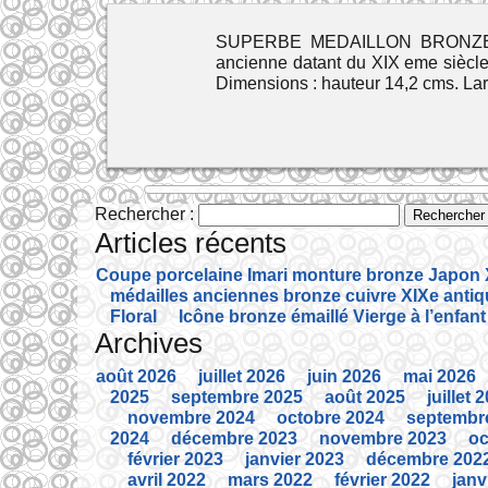
SUPERBE MEDAILLON BRONZE 
ancienne datant du XIX eme siècle.
Dimensions : hauteur 14,2 cms. La
Rechercher :
Articles récents
Coupe porcelaine Imari monture bronze Japon X
médailles anciennes bronze cuivre XIXe anti
Floral
Icône bronze émaillé Vierge à l’enfant
Archives
août 2026
juillet 2026
juin 2026
mai 2026
2025
septembre 2025
août 2025
juillet 
novembre 2024
octobre 2024
septembr
2024
décembre 2023
novembre 2023
oc
février 2023
janvier 2023
décembre 202
avril 2022
mars 2022
février 2022
janv