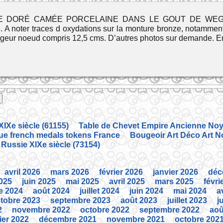
DORÉ CAMÉE PORCELAINE DANS LE GOUT DE WEGWOOD.
 A noter traces d oxydations sur la monture bronze, notamment s
rgeur noeud compris 12,5 cms. D’autres photos sur demande. E
IXe siècle (61155)
Table de Chevet Empire Ancienne Noye
que french medals tokens France
Bougeoir Art Déco Art N
 Russie XIXe siècle (73154)
avril 2026
mars 2026
février 2026
janvier 2026
déc
2025
juin 2025
mai 2025
avril 2025
mars 2025
févri
e 2024
août 2024
juillet 2024
juin 2024
mai 2024
a
tobre 2023
septembre 2023
août 2023
juillet 2023
j
2
novembre 2022
octobre 2022
septembre 2022
aoû
ier 2022
décembre 2021
novembre 2021
octobre 202