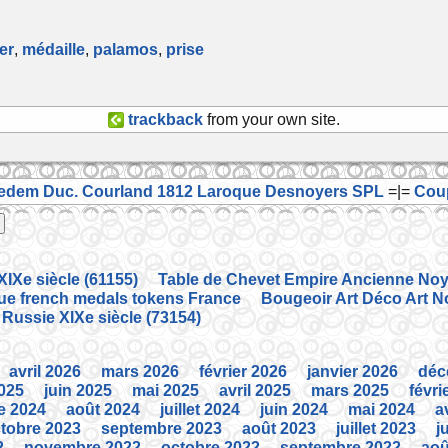
er
,
médaille
,
palamos
,
prise
trackback
from your own site.
Medem Duc. Courland 1812 Laroque Desnoyers SPL
=|=
Coup
IXe siècle (61155)
Table de Chevet Empire Ancienne Noye
que french medals tokens France
Bougeoir Art Déco Art N
 Russie XIXe siècle (73154)
avril 2026
mars 2026
février 2026
janvier 2026
déc
2025
juin 2025
mai 2025
avril 2025
mars 2025
févri
e 2024
août 2024
juillet 2024
juin 2024
mai 2024
a
tobre 2023
septembre 2023
août 2023
juillet 2023
j
2
novembre 2022
octobre 2022
septembre 2022
aoû