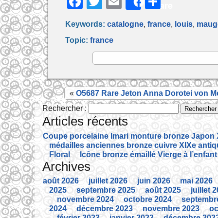
F
T
E
P
Share
a
w
m
ar
Keywords:
catalogne
,
france
,
louis
,
maug
c
itt
ai
ta
Topic:
france
e
er
l
g
b
er
o
o
«
O5687 Rare Jeton Anna Dorotei von 
k
Rechercher :
Articles récents
Coupe porcelaine Imari monture bronze Japon X
médailles anciennes bronze cuivre XIXe anti
Floral
Icône bronze émaillé Vierge à l’enfant
Archives
août 2026
juillet 2026
juin 2026
mai 2026
2025
septembre 2025
août 2025
juillet 
novembre 2024
octobre 2024
septembr
2024
décembre 2023
novembre 2023
oc
février 2023
janvier 2023
décembre 202