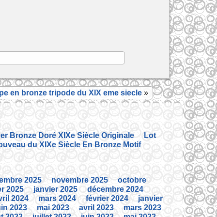
e en bronze tripode du XIX eme siecle
»
r Bronze Doré XIXe Siècle Originale
Lot
ouveau du XIXe Siècle En Bronze Motif
embre 2025
novembre 2025
octobre
er 2025
janvier 2025
décembre 2024
vril 2024
mars 2024
février 2024
janvier
uin 2023
mai 2023
avril 2023
mars 2023
t 2022
juillet 2022
juin 2022
mai 2022