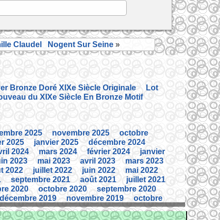
ille Claudel Nogent Sur Seine
»
r Bronze Doré XIXe Siècle Originale
Lot
ouveau du XIXe Siècle En Bronze Motif
embre 2025
novembre 2025
octobre
er 2025
janvier 2025
décembre 2024
vril 2024
mars 2024
février 2024
janvier
uin 2023
mai 2023
avril 2023
mars 2023
t 2022
juillet 2022
juin 2022
mai 2022
1
septembre 2021
août 2021
juillet 2021
re 2020
octobre 2020
septembre 2020
décembre 2019
novembre 2019
octobre
er 2019
janvier 2019
décembre 2018