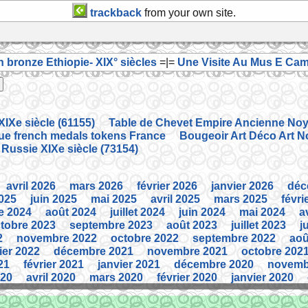
trackback
from your own site.
 bronze Ethiopie- XIX° siècles
=|=
Une Visite Au Mus E Cam
IXe siècle (61155)
Table de Chevet Empire Ancienne Noye
que french medals tokens France
Bougeoir Art Déco Art N
 Russie XIXe siècle (73154)
avril 2026
mars 2026
février 2026
janvier 2026
déc
2025
juin 2025
mai 2025
avril 2025
mars 2025
févri
e 2024
août 2024
juillet 2024
juin 2024
mai 2024
a
tobre 2023
septembre 2023
août 2023
juillet 2023
j
2
novembre 2022
octobre 2022
septembre 2022
aoû
ier 2022
décembre 2021
novembre 2021
octobre 202
21
février 2021
janvier 2021
décembre 2020
novemb
020
avril 2020
mars 2020
février 2020
janvier 2020
2019
juin 2019
mai 2019
avril 2019
mars 2019
févri
e 2018
août 2018
juillet 2018
juin 2018