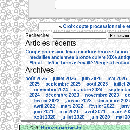
b
er
o
o
«
Croix copte processionnelle en
k
Rechercher :
Articles récents
Coupe porcelaine Imari monture bronze Japon X
médailles anciennes bronze cuivre XIXe anti
Floral
Icône bronze émaillé Vierge à l’enfant
Archives
août 2026
juillet 2026
juin 2026
mai 2026
2025
septembre 2025
août 2025
juillet 
novembre 2024
octobre 2024
septembr
2024
décembre 2023
novembre 2023
oc
février 2023
janvier 2023
décembre 202
avril 2022
mars 2022
février 2022
janv
juin 2021
mai 2021
avril 2021
mars 20
août 2020
juillet 2020
juin 2020
mai 2
2019
septembre 2019
août 2019
juillet 
© 2026
Bronze xixe siècle
novembre 2018
octobre 2018
septembr