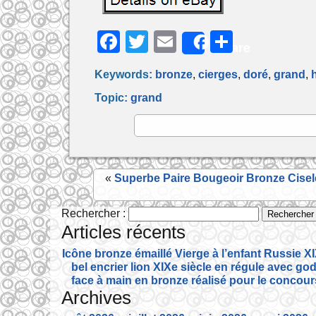
F
T
E
P
Share
a
w
m
ar
Keywords:
bronze
,
cierges
,
doré
,
grand
,
c
itt
ai
ta
Topic:
grand
e
er
l
g
b
er
o
o
«
Superbe Paire Bougeoir Bronze Ciselé,
k
Rechercher :
Articles récents
Icône bronze émaillé Vierge à l’enfant Russie XI
bel encrier lion XIXe siècle en régule avec god
face à main en bronze réalisé pour le concour
Archives