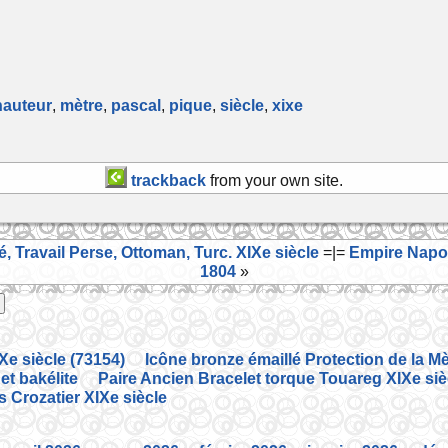
hauteur
,
mètre
,
pascal
,
pique
,
siècle
,
xixe
trackback
from your own site.
 Travail Perse, Ottoman, Turc. XIXe siècle
=|=
Empire Napol
1804
»
Xe siècle (73154)
Icône bronze émaillé Protection de la M
et bakélite
Paire Ancien Bracelet torque Touareg XIXe siè
s Crozatier XIXe siècle