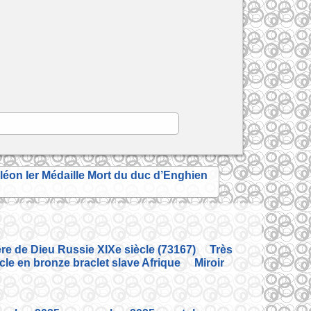
éon Ier Médaille Mort du duc d’Enghien
ère de Dieu Russie XIXe siècle (73167)
Très
cle en bronze braclet slave Afrique
Miroir