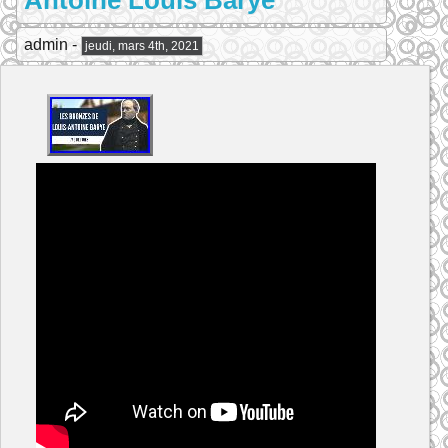
Antoine Louis Barye
admin -
jeudi, mars 4th, 2021