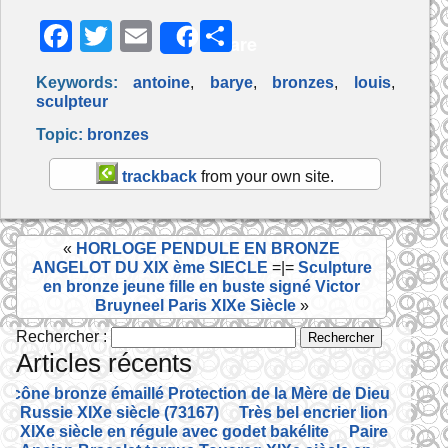
F
T
E
P
Share
a
w
m
ar
Keywords:
antoine
,
barye
,
bronzes
,
louis
,
c
itt
ai
ta
sculpteur
e
er
l
g
Topic:
bronzes
b
er
trackback
from your own site.
o
o
«
HORLOGE PENDULE EN BRONZE
k
ANGELOT DU XIX ème SIECLE
=|=
Sculpture
en bronze jeune fille en buste signé Victor
Bruyneel Paris XIXe Siècle
»
Rechercher :
Articles récents
Icône bronze émaillé Protection de la Mère de Dieu
Russie XIXe siècle (73167)
Très bel encrier lion
XIXe siècle en régule avec godet bakélite
Paire