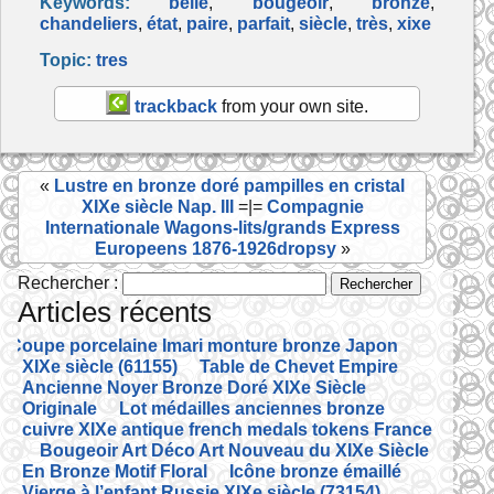
Keywords:
belle
,
bougeoir
,
bronze
,
c
itt
ai
ta
chandeliers
,
état
,
paire
,
parfait
,
siècle
,
très
,
xixe
e
er
l
g
Topic:
tres
b
er
trackback
from your own site.
o
o
«
Lustre en bronze doré pampilles en cristal
k
XIXe siècle Nap. III
=|=
Compagnie
Internationale Wagons-lits/grands Express
Europeens 1876-1926dropsy
»
Rechercher :
Articles récents
Coupe porcelaine Imari monture bronze Japon
XIXe siècle (61155)
Table de Chevet Empire
Ancienne Noyer Bronze Doré XIXe Siècle
Originale
Lot médailles anciennes bronze
cuivre XIXe antique french medals tokens France
Bougeoir Art Déco Art Nouveau du XIXe Siècle
En Bronze Motif Floral
Icône bronze émaillé
Vierge à l’enfant Russie XIXe siècle (73154)