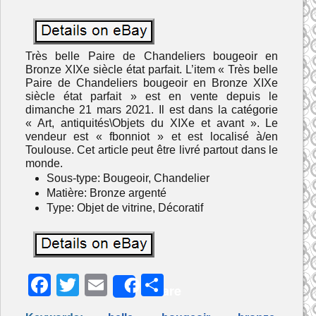
Très belle Paire de Chandeliers bougeoir en
Bronze XIXe siècle état parfait. L’item « Très belle
Paire de Chandeliers bougeoir en Bronze XIXe
siècle état parfait » est en vente depuis le
dimanche 21 mars 2021. Il est dans la catégorie
« Art, antiquités\Objets du XIXe et avant ». Le
vendeur est « fbonniot » et est localisé à/en
Toulouse. Cet article peut être livré partout dans le
monde.
Sous-type: Bougeoir, Chandelier
Matière: Bronze argenté
Type: Objet de vitrine, Décoratif
F
T
E
P
Share
a
w
m
ar