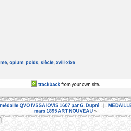
rme
,
opium
,
poids
,
siècle
,
xviii-xixe
trackback
from your own site.
 médaille QVO IVSSA IOVIS 1607 par G. Dupré
=|=
MEDAILLE 
mars 1895 ART NOUVEAU
»