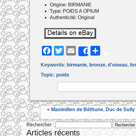
Origine: BIRMANIE
Type: POIDS A OPIUM
Authenticité: Original
F
T
E
P
Share
a
w
m
ar
Keywords:
birmanie
,
bronze
,
d'oiseau
,
fo
c
itt
ai
ta
Topic:
poids
e
er
l
g
b
er
o
o
«
Maximilien de Béthune, Duc de Sully
k
Rechercher :
Articles récents