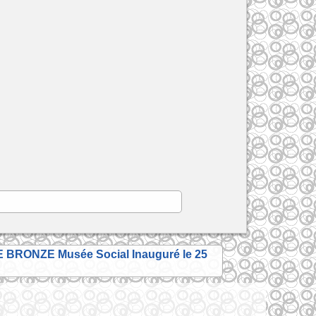
BRONZE Musée Social Inauguré le 25