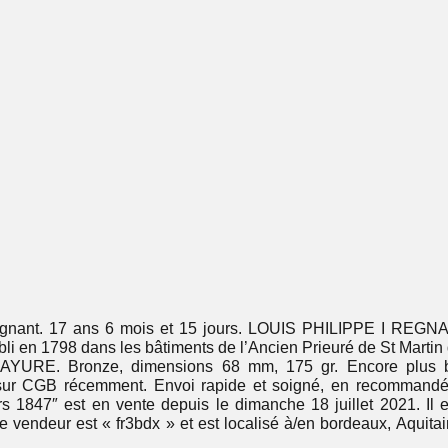
gnant. 17 ans 6 mois et 15 jours. LOUIS PHILIPPE I REGNANT
bli en 1798 dans les bâtiments de l’Ancien Prieuré de St Marti
URE. Bronze, dimensions 68 mm, 175 gr. Encore plus bell
sur CGB récemment. Envoi rapide et soigné, en recommandé R
rs 1847″ est en vente depuis le dimanche 18 juillet 2021. Il 
e vendeur est « fr3bdx » et est localisé à/en bordeaux, Aquitaine