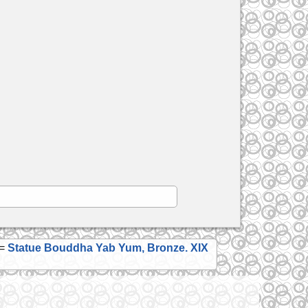
|=
Statue Bouddha Yab Yum, Bronze. XIX