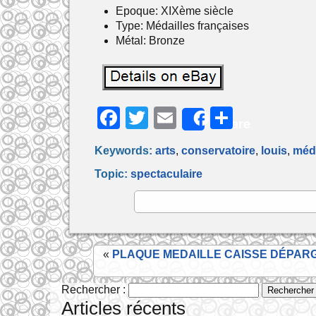
Epoque: XIXème siècle
Type: Médailles françaises
Métal: Bronze
F
T
E
P
Share
a
w
m
ar
Keywords:
arts
,
conservatoire
,
louis
,
méda
c
itt
ai
ta
Topic:
spectaculaire
e
er
l
g
b
er
o
o
«
PLAQUE MEDAILLE CAISSE DÉPARGNE
k
Rechercher :
Articles récents