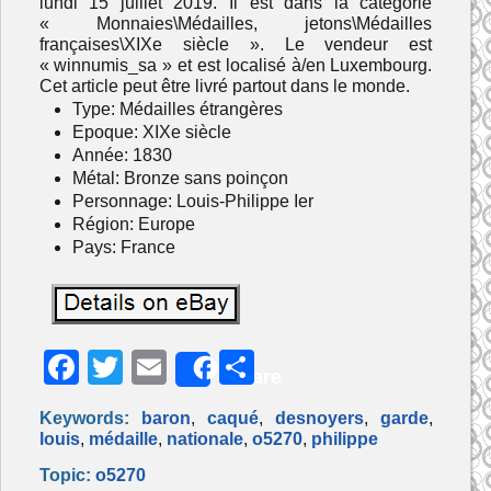
lundi 15 juillet 2019. Il est dans la catégorie
« Monnaies\Médailles, jetons\Médailles
françaises\XIXe siècle ». Le vendeur est
« winnumis_sa » et est localisé à/en Luxembourg.
Cet article peut être livré partout dans le monde.
Type: Médailles étrangères
Epoque: XIXe siècle
Année: 1830
Métal: Bronze sans poinçon
Personnage: Louis-Philippe Ier
Région: Europe
Pays: France
F
T
E
P
Share
a
w
m
ar
Keywords:
baron
,
caqué
,
desnoyers
,
garde
,
c
itt
ai
ta
louis
,
médaille
,
nationale
,
o5270
,
philippe
e
er
l
g
Topic:
o5270