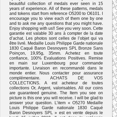
beautiful collection of medals ever seen in 15
years of experience. All of these patterns, medals
and tokens start from reference O5200 to O6101. I
encourage you to view each of them one by one
and to ask me any questions that you might have.
Enjoy shopping with us!! See you very soon. Cette
garantie est valable 30 ans à compter de la date
d’achat. Les photos sont celles de l’objet qui va
être livré. Medaille Louis Philippe Garde nationale
1830 Caqué Baron Desnoyers SPL Bronze Sans
Poinçon, 19,95g, 35mm. Achetez en toute
confiance, 100% Evaluations Positives. Remise
en main sur Luxembourg pour commande
importante. Livraison en recommandé dans le
monde entier. Nous contacter pour assurance
complémentaire. ACHATS DE VOS
COLLECTIONS. A est acheteur de toutes
collections Or, Argent, valorisables. All our coins
are guaranteed genuine. The Item you see on
picture is this one you will receive. I will be glad to
answer your question. L’item « O5270 Medaille
Louis Philippe Garde nationale 1830 Caqué
Baron Desnoyers SPL » est en vente depuis le