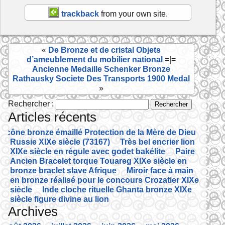
b
er
trackback
from your own site.
o
o
«
De Bronze et de cristal Objets
k
d’ameublement du mobilier national
=|=
Ancienne Medaille Schenker Bronze
Rathausky Societe Des Transports 1900 Medal
»
Rechercher :
Articles récents
Icône bronze émaillé Protection de la Mère de Dieu
Russie XIXe siècle (73167)
Très bel encrier lion
XIXe siècle en régule avec godet bakélite
Paire
Ancien Bracelet torque Touareg XIXe siècle en
bronze braclet slave Afrique
Miroir face à main
en bronze réalisé pour le concours Crozatier XIXe
siècle
Inde cloche rituelle Ghanta bronze XIXe
siècle figure divine au lion
Archives