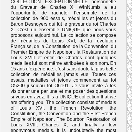
COLLECTION EXCEPTIONNELLE personnelle
du Graveur de Charles X. WinNumis a eu
l’opportunité de racheter l’ensemble de la
collection de 900 essais, médailles et jetons du
Baron Desnoyers qui fût le graveur du roi Charles
X. C’est un ensemble UNIQUE que nous vous
proposons aujourd’hui. La collection se compose
de médailles de Louis XVI, de la révolution
Française, de la Constitution, de la Convention, du
Premier Empire de Napoléon, la Restauration de
Louis XVIII et enfin de Charles dont quelques
médailles lui sont même attribuées à son nom. En
15 ans d’expérience, c’est sans doute la plus belle
collection de médailles jamais vue. Toutes ces
essais, médailles et jetons commencent au lot
O5200 jusqu’au lot O6101. Je vous invite à les
visionner une par une et me poser des questions
si vous en avez. It is a UNIQUE collection that we
are offering you. The collection consists of medals
of Louis XVI, the French Revolution, the
Constitution, the Convention and the First French
Empire of Napoléon. The Bourbon Restoration of
Louis XVIII, Charles X, and finally a few
eponymous medals. It is undoubtedly the most