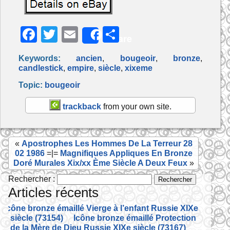
F
T
E
P
Share
a
w
m
ar
Keywords:
ancien
,
bougeoir
,
bronze
,
c
itt
ai
ta
candlestick
,
empire
,
siècle
,
xixeme
e
er
l
g
Topic:
bougeoir
b
er
trackback
from your own site.
o
o
«
Apostrophes Les Hommes De La Terreur 28
k
02 1986
=|=
Magnifiques Appliques En Bronze
Doré Murales Xix/xx Ème Siècle A Deux Feux
»
Rechercher :
Articles récents
Icône bronze émaillé Vierge à l’enfant Russie XIXe
siècle (73154)
Icône bronze émaillé Protection
de la Mère de Dieu Russie XIXe siècle (73167)