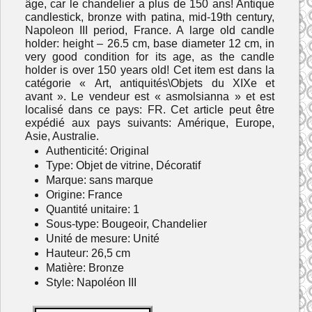
âge, car le chandelier a plus de 150 ans! Antique
candlestick, bronze with patina, mid-19th century,
Napoleon III period, France. A large old candle
holder: height – 26.5 cm, base diameter 12 cm, in
very good condition for its age, as the candle
holder is over 150 years old! Cet item est dans la
catégorie « Art, antiquités\Objets du XIXe et
avant ». Le vendeur est « asmolsianna » et est
localisé dans ce pays: FR. Cet article peut être
expédié aux pays suivants: Amérique, Europe,
Asie, Australie.
Authenticité: Original
Type: Objet de vitrine, Décoratif
Marque: sans marque
Origine: France
Quantité unitaire: 1
Sous-type: Bougeoir, Chandelier
Unité de mesure: Unité
Hauteur: 26,5 cm
Matière: Bronze
Style: Napoléon III