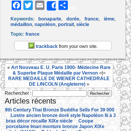
F
T
E
P
Share
a
w
m
ar
Keywords:
bonaparte
,
dorée
,
france
,
ième
,
c
itt
ai
ta
médaillon
,
napoléon
,
portrait
,
siècle
e
er
l
g
Topic:
france
b
er
trackback
from your own site.
o
o
«
Art Nouveau E. U. Paris 1900- Médecine Rare
k
& Superbe Plaque Médaille par Vernon
=|=
RARE MEDAILLE DE WIENER CATHEDRALE
DE LINCOLN (Angleterre)
»
Rechercher :
Articles récents
19th Century Thai Bronze Buddha Sells For 39 000
Lustre ancien bronze doré style Napoléon Iii à 3
bras décor rocaille XIXe siècle
Coupe
porcelaine Imari monture bronze Japon XIXe