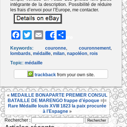
intégrante de la description. Possibilité de réduire
les frais d’envoi pour l’Europe, me contacter.
F
T
E
P
Share
a
w
m
ar
Keywords:
couronne
,
couronnement
,
c
itt
ai
ta
lombards
,
médaille
,
milan
,
napoléon
,
rois
e
er
l
g
Topic:
médaille
b
er
trackback
from your own site.
o
o
«
MEDAILLE BONAPARTE PREMIER CONSUL
k
BATAILLE DE MARENGO frappe d’époque
=|=
Rare Médaille louis XVIII 1823 la paix procurée
à l’Espagne
»
Rechercher :