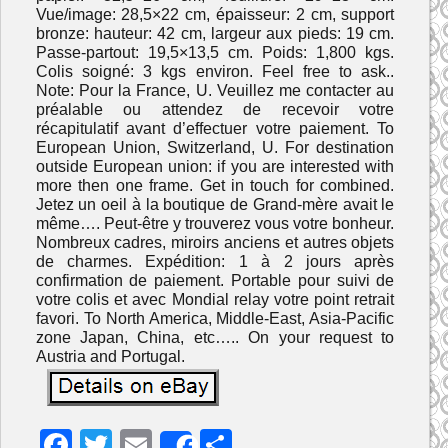
Vue/image: 28,5×22 cm, épaisseur: 2 cm, support
bronze: hauteur: 42 cm, largeur aux pieds: 19 cm.
Passe-partout: 19,5×13,5 cm. Poids: 1,800 kgs.
Colis soigné: 3 kgs environ. Feel free to ask..
Note: Pour la France, U. Veuillez me contacter au
préalable ou attendez de recevoir votre
récapitulatif avant d’effectuer votre paiement. To
European Union, Switzerland, U. For destination
outside European union: if you are interested with
more then one frame. Get in touch for combined.
Jetez un oeil à la boutique de Grand-mère avait le
même…. Peut-être y trouverez vous votre bonheur.
Nombreux cadres, miroirs anciens et autres objets
de charmes. Expédition: 1 à 2 jours après
confirmation de paiement. Portable pour suivi de
votre colis et avec Mondial relay votre point retrait
favori. To North America, Middle-East, Asia-Pacific
zone Japan, China, etc….. On your request to
Austria and Portugal.
F
T
E
P