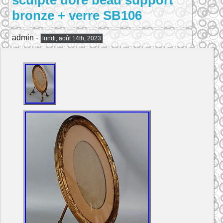
sculpté doré beau support
bronze + verre SB106
admin -
lundi, août 14th, 2023