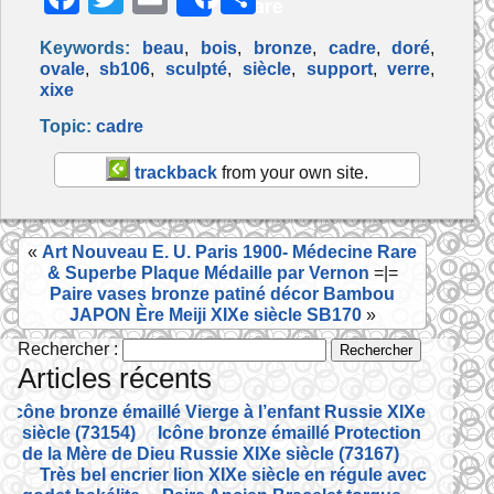
Share
a
w
m
ar
Keywords:
beau
,
bois
,
bronze
,
cadre
,
doré
,
c
itt
ai
ta
ovale
,
sb106
,
sculpté
,
siècle
,
support
,
verre
,
xixe
e
er
l
g
Topic:
cadre
b
er
o
trackback
from your own site.
o
k
«
Art Nouveau E. U. Paris 1900- Médecine Rare
& Superbe Plaque Médaille par Vernon
=|=
Paire vases bronze patiné décor Bambou
JAPON Ère Meiji XIXe siècle SB170
»
Rechercher :
Articles récents
Icône bronze émaillé Vierge à l’enfant Russie XIXe
siècle (73154)
Icône bronze émaillé Protection
de la Mère de Dieu Russie XIXe siècle (73167)
Très bel encrier lion XIXe siècle en régule avec