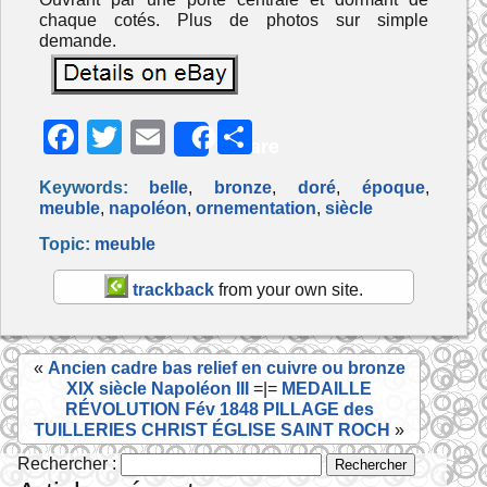
chaque cotés. Plus de photos sur simple
demande.
F
T
E
P
Share
a
w
m
ar
Keywords:
belle
,
bronze
,
doré
,
époque
,
c
itt
ai
ta
meuble
,
napoléon
,
ornementation
,
siècle
e
er
l
g
Topic:
meuble
b
er
trackback
from your own site.
o
o
«
Ancien cadre bas relief en cuivre ou bronze
k
XIX siècle Napoléon III
=|=
MEDAILLE
RÉVOLUTION Fév 1848 PILLAGE des
TUILLERIES CHRIST ÉGLISE SAINT ROCH
»
Rechercher :