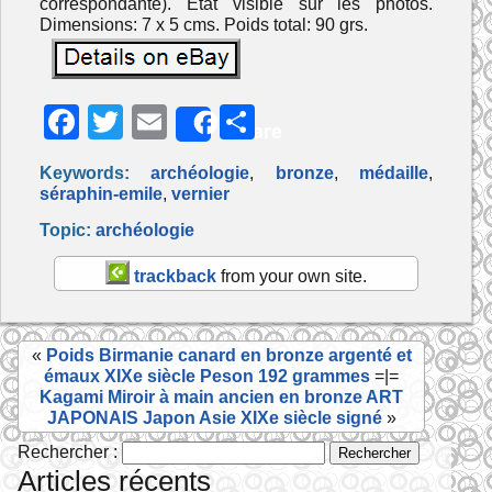
correspondante). Etat visible sur les photos.
Dimensions: 7 x 5 cms. Poids total: 90 grs.
F
T
E
P
Share
a
w
m
ar
Keywords:
archéologie
,
bronze
,
médaille
,
c
itt
ai
ta
séraphin-emile
,
vernier
e
er
l
g
Topic:
archéologie
b
er
trackback
from your own site.
o
o
«
Poids Birmanie canard en bronze argenté et
k
émaux XIXe siècle Peson 192 grammes
=|=
Kagami Miroir à main ancien en bronze ART
JAPONAIS Japon Asie XIXe siècle signé
»
Rechercher :
Articles récents